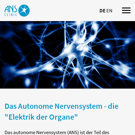
DE
EN
Nav
ein
Das Autonome Nervensystem - die
"Elektrik der Organe"
Das autonome Nervensystem (ANS) ist der Teil des